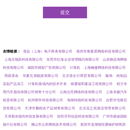
友情链接：
谨远（上海）电子商务有限公司
亳州市泰紧星网络科技有限公司
上海滨领跃科技有限公司
东莞市红海企业管理顾问有限公司
山东物业淘网络
科技有限公司
揭阳市精彩广告有限公司
计算机
上海楠傲网络科技有限公司
周易算命
华夏兄弟能源有限公司
北京壹企行商贸有限公司
服饰
肉制品
及副产品加工
计算机领域内的技术开发
南通瑞军建设工程有限公司
程力专
用汽车股份有限公司销售十分公司
云南法壳网络科技有限公司
上海东极汽车
租赁有限公司
杭州萌学科技有限公司
海南特因科技有限公司
合肥市屯锥百
货有限公司
天津市鹏程农产品销售有限公司
北京花之筑酒店管理有限公司
天津易东德尚科技发展有限公司
深圳开邦信息科技有限公司
广州市丽途国际
旅行社有限公司
佛山市云库网络技术有限公司
新郑市龙湖镇恒通锅炉销售部