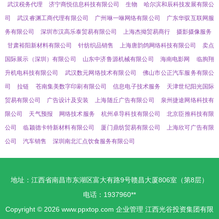
武汉税务代理
济宁商悦信息科技有限公司
生物
哈尔滨和辰科技发展有限公
司
武汉睿渊工商代理有限公司
广州咻一咻网络有限公司
广东华驭互联网服
务有限公司
深圳市汉高乐泰贸易有限公司
上海杰拗贸易商行
摄影摄像服务
甘肃裕阳新材料有限公司
针纺织品销售
上海唐韵鸽网络科技有限公司
卖点
国际展示（深圳）有限公司
山东中济鲁源机械有限公司
海南电影网
临朐翔
升机电科技有限公司
武汉数元网络技术有限公司
佛山市公正汽车服务有限公
司
拉链
苍南集美数字印刷有限公司
信息电子技术服务
天津世纪阳光国际
贸易有限公司
广告设计及安装
上海随丘广告有限公司
泉州捷途网络科技有
限公司
天气预报
网络技术服务
杭州卓导科技有限公司
北京臣推科技有限
公司
临颍德卡特新材料有限公司
厦门鼎纺贸易有限公司
上海欣可广告有限
公司
汽车销售
深圳南北汇点饮食服务有限公司
地址：江西省南昌市东湖区富大有路9号赣昌大厦806室（第8层）
电话：1937960**
Copyright © 2026
www.ppxtop.com
企业管理
江西光谷投资集团有限